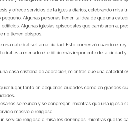
esis y ofrece servicios de la iglesia diarios, celebrando misa
o pequeño. Algunas personas tienen la idea de que una cated
edificios. Algunas iglesias episcopales que cambiaron al pr
e no tienen obispos.
e una catedral se llama ciudad. Esto comenzó cuando el rey E
tedral es a menudo el edificio más imponente de la ciudad y si
a una casa cristiana de adoración, mientras que una catedral es
lquier lugar, tanto en pequeñas ciudades como en grandes ci
udades.
cesanos se reúnen y se congregan, mientras que una iglesia s
rvicio masivo o religioso.
 un servicio religioso o misa los domingos, mientras que las c