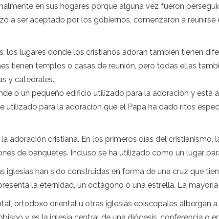
ginalmente en sus hogares porque alguna vez fueron perseguid
ó a ser aceptado por los gobiernos, comenzaron a reunirse e
 los lugares donde los cristianos adoran también tienen dife
es tienen templos o casas de reunión, pero todas ellas tambié
s y catedrales.
nde o un pequeño edificio utilizado para la adoración y está a
nte utilizado para la adoración que el Papa ha dado ritos espec
a la adoración cristiana. En los primeros días del cristianismo, 
ones de banquetes. Incluso se ha utilizado como un lugar pa
 iglesias han sido construidas en forma de una cruz que tien
epresenta la eternidad, un octágono o una estrella. La mayoría 
al, ortodoxo oriental u otras iglesias episcopales albergan a
 obispo y es la iglesia central de una diócesis, conferencia o 