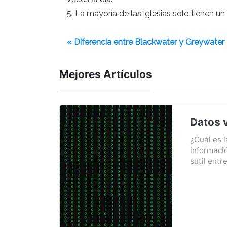
5. La mayoría de las iglesias solo tienen 
« Diferencia entre Blackwater y Greywater
Mejores Artículos
Datos 
¿Cuál es l
informaci
sutil entr