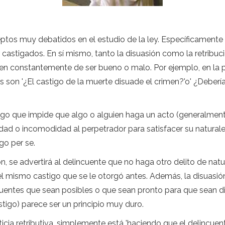
eptos muy debatidos en el estudio de la ley. Específicamente
 castigados. En sí mismo, tanto la disuasión como la retribuc
en constantemente de ser bueno o malo. Por ejemplo, en la pe
on '¿El castigo de la muerte disuade el crimen?'o' ¿Debería 
algo que impide que algo o alguien haga un acto (generalmente
idad o incomodidad al perpetrador para satisfacer su naturale
go per se.
 se advertirá al delincuente que no haga otro delito de natu
 el mismo castigo que se le otorgó antes. Además, la disuasi
uentes que sean posibles o que sean pronto para que sean di
tigo) parece ser un principio muy duro.
cia retributiva, simplemente está 'haciendo que el delincuent