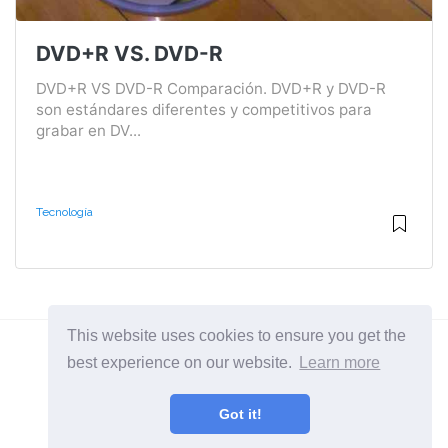
DVD+R VS. DVD-R
DVD+R VS DVD-R Comparación. DVD+R y DVD-R
son estándares diferentes y competitivos para
grabar en DV...
Tecnología
This website uses cookies to ensure you get the
best experience on our website.
Learn more
2026 ©
Diffexpert
Got it!
Todas las categorias
Aprende la diferencia entre