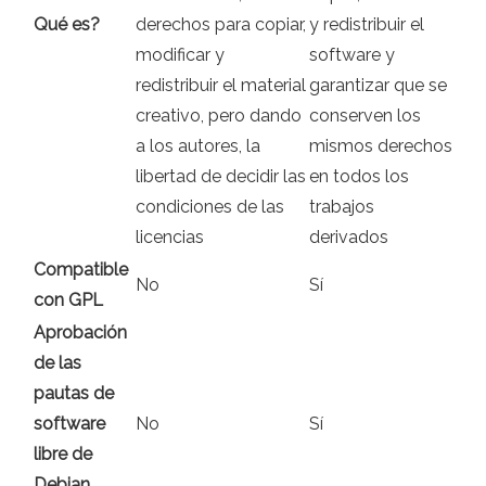
Qué es?
derechos para copiar,
y redistribuir el
modificar y
software y
redistribuir el material
garantizar que se
creativo, pero dando
conserven los
a los autores, la
mismos derechos
libertad de decidir las
en todos los
condiciones de las
trabajos
licencias
derivados
Compatible
No
Sí
con GPL
Aprobación
de las
pautas de
software
No
Sí
libre de
Debian