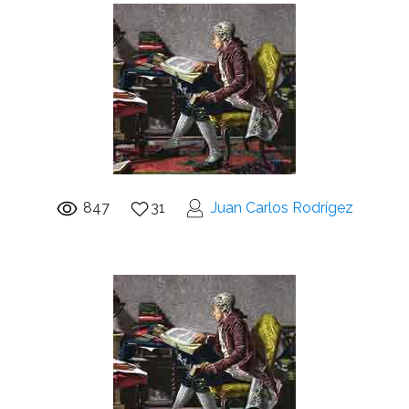
847
31
Juan Carlos Rodrígez