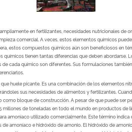
ampliamente en fertilizantes, necesidades nutricionales de o
impieza comercial. A veces, estos elementos químicos pueden
ra, estos compuestos químicos aún son beneficiosos en tér
s químicos tienen tantas diferencias que deben abordarse. 
s de cada químico son diferentes. Sus formulaciones también 
erenciarlos.
o que huele picante. Es una combinación de los elementos ni
rándoles sus necesidades de alimentos y fertilizantes. Cuand
vo como bloque de construcción. A pesar de que puede ser p
n 5 millones de toneladas en todo el mundo en productos de l
ra amoníaco utilizado comercialmente. Este término indica 
cias de amoníaco e hidróxido de amonio. El hidróxido de amo