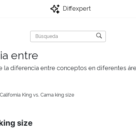
Diffexpert
ia entre
 la diferencia entre conceptos en diferentes ár
California King vs. Cama king size
king size