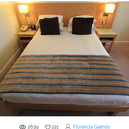
2639
221
Florencia Galindo