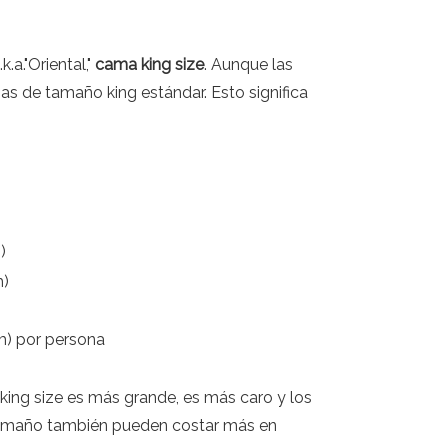
.a."Oriental,"
cama king size
. Aunque las
s de tamaño king estándar. Esto significa
)
m)
m) por persona
ing size es más grande, es más caro y los
tamaño también pueden costar más en