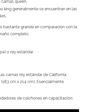
s camas queen.
 king generalmente se encuentran en las
les.
es bastante grande en comparación con la
maño completo.
opa) o rey estándar
Las camas rey estándar de California
" (183 cm x 214 cm). Esencialmente
endedores de colchones en capacitación: