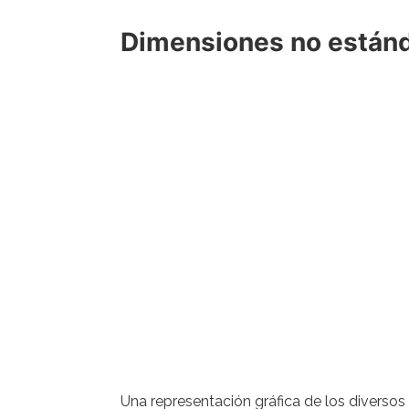
Dimensiones no están
Una representación gráfica de los diverso