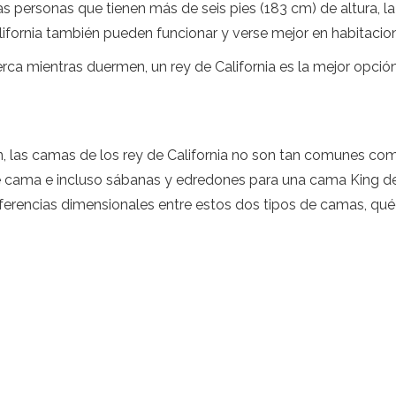
s personas que tienen más de seis pies (183 cm) de altura, la 
ifornia también pueden funcionar y verse mejor en habitacio
ca mientras duermen, un rey de California es la mejor opción
 las camas de los rey de California no son tan comunes com
cama e incluso sábanas y edredones para una cama King de Cal
iferencias dimensionales entre estos dos tipos de camas, qué