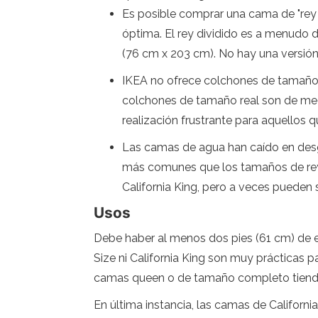
Es posible comprar una cama de "rey d
óptima. El rey dividido es a menudo d
(76 cm x 203 cm). No hay una versión d
IKEA no ofrece colchones de tamaño r
colchones de tamaño real son de med
realización frustrante para aquellos
Las camas de agua han caído en desgr
más comunes que los tamaños de rey 
California King, pero a veces pueden
Usos
Debe haber al menos dos pies (61 cm) de e
Size ni California King son muy prácticas 
camas queen o de tamaño completo tiende
En última instancia, las camas de Californ