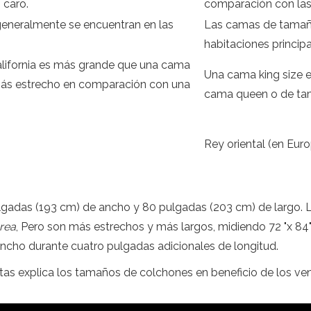
 caro.
comparación con la
 generalmente se encuentran en las
Las camas de tamaño
habitaciones principa
lifornia es más grande que una cama
Una cama king size 
más estrecho en comparación con una
cama queen o de ta
Rey oriental (en Eur
pulgadas (193 cm) de ancho y 80 pulgadas (203 cm) de largo. 
rea
, Pero son más estrechos y más largos, midiendo 72 "x 84
ncho durante cuatro pulgadas adicionales de longitud.
entas explica los tamaños de colchones en beneficio de los v