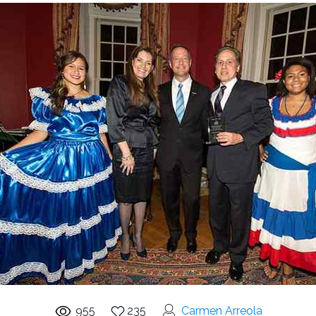
955
235
Carmen Arreola