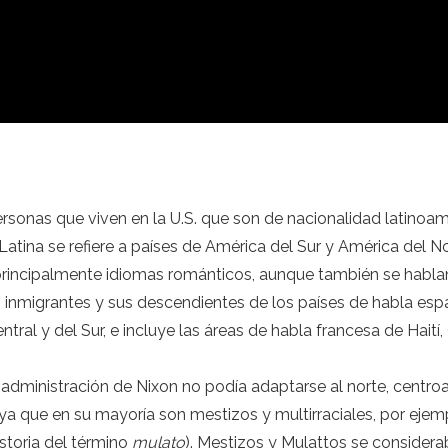
ersonas que viven en la U.S. que son de nacionalidad latinoame
atina se refiere a países de América del Sur y América del Nor
principalmente idiomas románticos, aunque también se hablan 
os inmigrantes y sus descendientes de los países de habla esp
tral y del Sur, e incluye las áreas de habla francesa de Hai
 la administración de Nixon no podía adaptarse al norte, cen
 ya que en su mayoría son mestizos y multirraciales, por ejemp
storia del término
mulato
). Mestizos y Mulattos se considerab