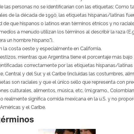
 las personas no se identificarían con las etiquetas; Como tal
les de la década de 1990, las etiquetas hispanas/latinas fue
de que hispanos o latinos eran términos étnicos y no raciale
s medios a menudo utilizan los términos al describir la raza (
ra un hombre hispano.").
 la costa oeste y especialmente en California.
tizos, mientras que Argentina tiene el porcentaje más bajo d
entificadas correctamente por las etiquetas hispanas/latinas
, Central y del Sur, y el Caribe (incluidas las costumbres, alim
tas son raciales y que el único sello que representa con prec
ones culturales, alimentos, música, etc. (mi.gramo., Colombian
 realmente significa comida mexicana en la u.S. y no proporc
 Américas y el Caribe.
términos